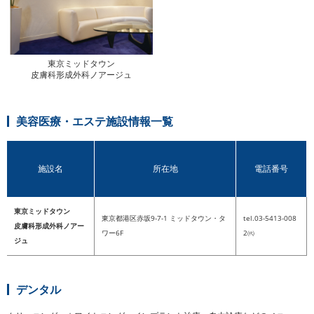
東京ミッドタウン
皮膚科形成外科ノアージュ
美容医療・エステ施設情報一覧
施設名
所在地
電話番号
東京ミッドタウン
東京都港区赤坂9-7-1 ミッドタウン・タ
tel.03-5413-008
皮膚科形成外科ノアー
ワー6F
2㈹
ジュ
デンタル