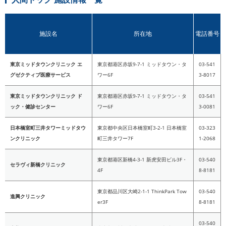
施設名
所在地
電話番号
東京ミッドタウンクリニック エ
東京都港区赤坂9-7-1 ミッドタウン・タ
03-541
グゼクティブ医療サービス
ワー6F
3-8017
東京ミッドタウンクリニック ド
東京都港区赤坂9-7-1 ミッドタウン・タ
03-541
ック・健診センター
ワー6F
3-0081
日本橋室町三井タワーミッドタウ
東京都中央区日本橋室町3-2-1 日本橋室
03-323
ンクリニック
町三井タワー7F
1-2068
東京都港区新橋4-3-1 新虎安田ビル3F・
03-540
セラヴィ新橋クリニック
4F
8-8181
東京都品川区大崎2-1-1 ThinkPark Tow
03-540
進興クリニック
er3F
8-8181
03-540