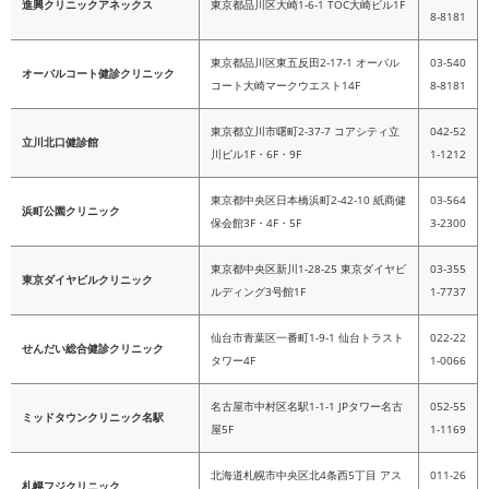
進興クリニックアネックス
東京都品川区大崎1-6-1 TOC大崎ビル1F
8-8181
東京都品川区東五反田2-17-1 オーバル
03-540
オーバルコート健診クリニック
コート大崎マークウエスト14F
8-8181
東京都立川市曙町2-37-7 コアシティ立
042-52
立川北口健診館
川ビル1F・6F・9F
1-1212
東京都中央区日本橋浜町2-42-10 紙商健
03-564
浜町公園クリニック
保会館3F・4F・5F
3-2300
東京都中央区新川1-28-25 東京ダイヤビ
03-355
東京ダイヤビルクリニック
ルディング3号館1F
1-7737
仙台市青葉区一番町1-9-1 仙台トラスト
022-22
せんだい総合健診クリニック
タワー4F
1-0066
名古屋市中村区名駅1-1-1 JPタワー名古
052-55
ミッドタウンクリニック名駅
屋5F
1-1169
北海道札幌市中央区北4条西5丁目 アス
011-26
札幌フジクリニック