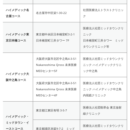
ハイメディック名
社団医療法人トラストクリニッ
名古屋市中区栄1-30-22
古屋コース
ク
医療法人社団ミッドタウンクリ
ハイメディック東
東京都中央区日本橋室町3-2-1
ニック
京日本橋コース
日本橋室町三井タワー 7F
日本橋室町三井タワー ミッド
タウンクリニック等
大阪府大阪市北区中之島4-3-51
医療法人社団ミッドタウンクリ
Nakanoshima Qross 未来医療
ニック ハイメディッククリニ
MEDセンター5F
ック中之島
ハイメディック大
阪中之島コース
大阪府大阪市北区中之島4-3-51
医療法人社団ミッドタウンクリ
Nakanoshima Qross 未来医療
ニック ハイメディック中之島
MEDセンター4F
内視鏡クリニック
医療法人社団勁草会 東京放射
東京都江東区有明 3-5-7
線クリニック
ハイメディック・
ミッドタウン・イ
医療法人社団ミッドタウンクリ
ーストコース
東京都港区赤坂9-7-2 ミッド