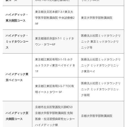
東京都文京区本郷7-3-1東京大
ハイメディック・
学医学部附属病院 中央診療棟2
東京大学医学部附属病院
東大病院コース
9F
ハイメディック・
医療法人社団ミッドタウンクリ
東京都港区赤坂9-7-1 ミッドタ
ミッドタウンコー
ニック 東京ミッドタウンクリ
ウン・タワー6F
ス
ニック等
東京都江東区有明3-1-15 ホテ
医療法人社団ミッドタウンクリ
ルトラスティ東京ベイサイド B
ニック ミッドタウンクリニッ
1F
ク東京ベイ
ハイメディック東
京ベイコース
医療法人社団ミッドタウンクリ
東京都江東区有明3-5-7 TOC有
ニック ミッドタウンクリニッ
明イーストタワー 5F
ク有明
京都市左京区聖護院川原町53
ハイメディック京
京都大学医学部附属病院 先制
京都大学医学部附属病院
大病院コース
医療・生活習慣病研究センター
ハイメディック棟