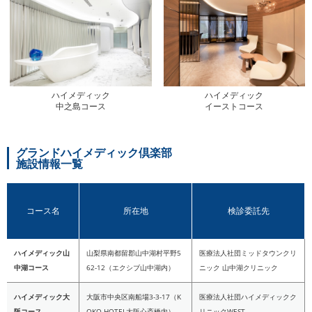
ハイメディック
ハイメディック
中之島コース
イーストコース
グランドハイメディック倶楽部
施設情報一覧
コース名
所在地
検診委託先
ハイメディック山
山梨県南都留郡山中湖村平野5
医療法人社団ミッドタウンクリ
中湖コース
62-12（エクシブ山中湖内）
ニック 山中湖クリニック
ハイメディック大
大阪市中央区南船場3-3-17（K
医療法人社団ハイメディックク
阪コース
OKO HOTEL大阪心斎橋内）
リニックWEST