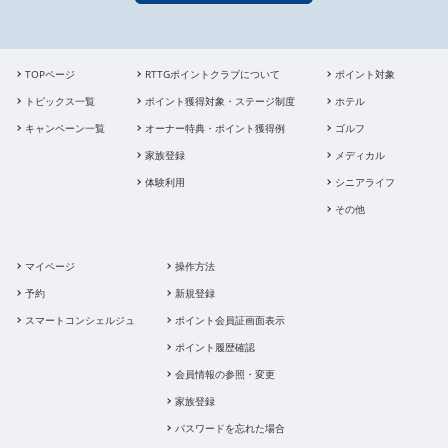
TOPページ
RTTGポイントクラブについて
ポイント対象
トピックス一覧
ポイント獲得対象・ステージ制度
ホテル
キャンペーン一覧
オーナー特典・ポイント獲得例
ゴルフ
家族登録
メディカル
体験利用
シニアライフ
その他
マイページ
操作方法
予約
新規登録
スマートコンシェルジュ
ポイント会員証画面表示
ポイント履歴確認
会員情報の参照・変更
家族登録
パスワードを忘れた場合